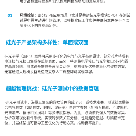
用于晶粒坐标校准和测试位点间精准移动的复杂算法。
环境控制
：部分SiPh应用场景（尤其是共封装光学模块CPO）在测试
过程中需主动进行热管理，以模拟实际工作条件并确保器件在不同温
度变化下的性能稳定性。
硅光子产品架构多样性：单面或双面
硅光子学（SiPh）器件可采用多样化的电气与光学布局设计。部分芯片将所有
电连接与光接口集成在单侧表面，而另一些则将电学接口与光学接口分别布置
在晶圆对侧。测试设备需具备高度灵活性，能够适配这些差异化的架构方案，
无需通过大规模设备改造或复杂人工调整即可实现兼容。
超越物理挑战：硅光子测试中的数据管理
硅光子测试中，海量且复杂的数据管理构成了另一道技术难关。测试结果需综
合电气参数（如S参数、眼图、误码率）与光学参数（如插入损耗、回波损耗、
光谱响应、偏振相关损耗）等多维度指标。为此，必须依托强大的数据采集、
分析及可视化软件系统，实现跨参数关联分析、性能趋势挖掘、缺陷精准定
位，并最终输出可指导工艺优化的行动方案，推动良率提升。