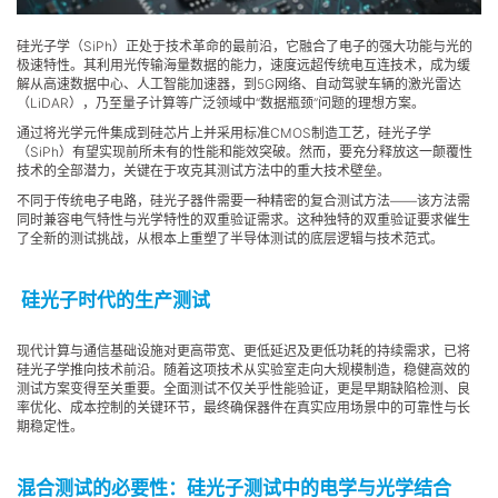
硅光子学（SiPh）正处于技术革命的最前沿，它融合了电子的强大功能与光的
极速特性。其利用光传输海量数据的能力，速度远超传统电互连技术，成为缓
解从高速数据中心、人工智能加速器，到5G网络、自动驾驶车辆的激光雷达
（LiDAR），乃至量子计算等广泛领域中“数据瓶颈”问题的理想方案。
通过将光学元件集成到硅芯片上并采用标准CMOS制造工艺，硅光子学
（SiPh）有望实现前所未有的性能和能效突破。然而，要充分释放这一颠覆性
技术的全部潜力，关键在于攻克其测试方法中的重大技术壁垒。
不同于传统电子电路，硅光子器件需要一种精密的复合测试方法——该方法需
同时兼容电气特性与光学特性的双重验证需求。这种独特的双重验证要求催生
了全新的测试挑战，从根本上重塑了半导体测试的底层逻辑与技术范式。
硅光子时代的生产测试
现代计算与通信基础设施对更高带宽、更低延迟及更低功耗的持续需求，已将
硅光子学推向技术前沿。随着这项技术从实验室走向大规模制造，稳健高效的
测试方案变得至关重要。全面测试不仅关乎性能验证，更是早期缺陷检测、良
率优化、成本控制的关键环节，最终确保器件在真实应用场景中的可靠性与长
期稳定性。
混合测试的必要性：硅光子测试中的电学与光学结合