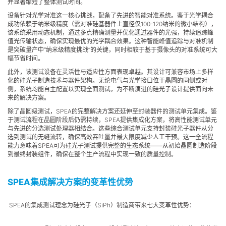
并显著缩短了整体测试时间。
设备针对光学对准这一核心挑战，配备了先进的智能对准系统。鉴于光学耦合
成功依赖于纳米级精度（需对准硅基器件上直径仅100-120纳米的微小结构），
该系统采用动态机制，通过多点精确测量并优化通过器件的光强，持续追踪峰
值光传输状态，确保实现最优的光学耦合效果。这种智能峰值追踪与对准机制
是突破量产中“纳米级精度挑战”的关键，同时相较于基于摄像头的对准系统可大
幅节省时间。
此外，该测试设备在灵活性与适应性方面表现卓越。其设计可兼容市场上多样
化的硅光子制造技术与器件架构。无论电气与光学接口位于晶圆的同侧或对
侧，系统均能自主配置以实现全面测试，为不断演进的硅光子设计提供面向未
来的解决方案。
除了晶圆级测试，SPEA的完整解决方案还延伸至封装器件的测试单元集成。鉴
于测试流程在晶圆阶段后仍需持续，SPEA提供集成化方案，将高性能测试单元
与先进的分选测试处理器相结合。这些综合测试单元支持封装硅光子器件从分
选到测试的无缝流转，确保高效吞吐量并最大限度减少人工干预。这一全流程
能力意味着SPEA可为硅光子测试提供完整的生态系统——从初始晶圆制造阶段
到最终封装组件，确保在整个生产流程中实现一致的质量控制。
SPEA集成解决方案的变革性优势
SPEA的集成测试理念为硅光子（SiPh）制造商带来七大变革性优势：