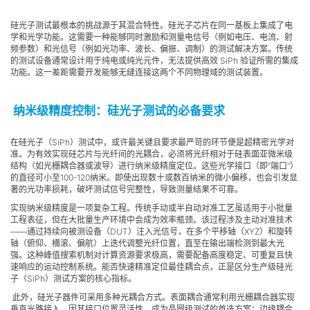
硅光子测试最根本的挑战源于其混合特性。硅光子芯片在同一基板上集成了电
学和光学功能。这需要一种能够同时激励和测量电信号（例如电压、电流、射
频参数）和光信号（例如光功率、波长、偏振、调制）的测试解决方案。传统
的测试设备通常设计用于纯电或纯光元件，无法提供高效 SiPh 验证所需的集成
功能。这一差距需要开发能够无缝连接这两个不同物理域的测试装置。
纳米级精度控制：硅光子测试的必备要求
在硅光子（SiPh）测试中，或许最关键且要求最严苛的环节便是超精密光学对
准。为有效实现硅芯片与光纤间的光耦合，必须将光纤相对于硅表面亚微米级
结构（如光栅耦合器或波导）进行纳米级精度定位。这些光学接口（即“端口”）
的直径可小至100-120纳米。即使出现数十或数百纳米的微小偏移，也会引发显
著的光功率损耗，破坏测试信号完整性，导致测量结果不可靠。
实现纳米级精度是一项复杂工程。传统手动或半自动对准工艺虽适用于小批量
工程表征，但在大批量生产环境中会成为效率瓶颈。该过程涉及主动对准技术
——通过持续向被测设备（DUT）注入光信号，在多个平移轴（XYZ）和旋转
轴（俯仰、横滚、偏航）上迭代调整光纤位置，直至在输出端检测到最大光
强。这种峰值搜索机制对计算资源要求极高，需要配备高度稳定、可重复且快
速响应的运动控制系统。能否快速精准定位最佳耦合点，正是区分生产级硅光
子（SiPh）测试方案的核心指标。
此外，硅光子器件可采用多种光耦合方式。表面耦合通常利用光栅耦合器实现
垂直光路接入，因其接口位置灵活性，成为晶圆级测试的首选方案；边缘耦合