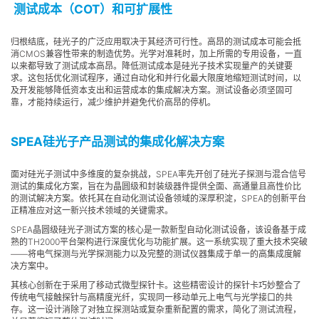
测试成本（COT）和可扩展性
归根结底，硅光子的广泛应用取决于其经济可行性。高昂的测试成本可能会抵
消CMOS兼容性带来的制造优势。光学对准耗时，加上所需的专用设备，一直
以来都导致了测试成本高昂。降低测试成本是硅光子技术实现量产的关键要
求。这包括优化测试程序，通过自动化和并行化最大限度地缩短测试时间，以
及开发能够降低资本支出和运营成本的集成解决方案。测试设备必须坚固可
靠，才能持续运行，减少维护并避免代价高昂的停机。
SPEA硅光子产品测试的集成化解决方案
面对硅光子测试中多维度的复杂挑战，SPEA率先开创了硅光子探测与混合信号
测试的集成化方案，旨在为晶圆级和封装级器件提供全面、高通量且高性价比
的测试解决方案。依托其在自动化测试设备领域的深厚积淀，SPEA的创新平台
正精准应对这一新兴技术领域的关键需求。
SPEA晶圆级硅光子测试方案的核心是一款新型自动化测试设备，该设备基于成
熟的TH2000平台架构进行深度优化与功能扩展。这一系统实现了重大技术突破
——将电气探测与光学探测能力以及完整的测试仪器集成于单一的高集成度解
决方案中。
其核心创新在于采用了移动式微型探针卡。这些精密设计的探针卡巧妙整合了
传统电气接触探针与高精度光纤，实现同一移动单元上电气与光学接口的共
存。这一设计消除了对独立探测站或复杂重新配置的需求，简化了测试流程，