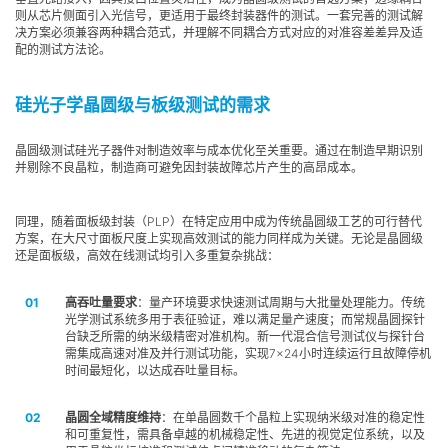
则从芯片侧面引入光信号，更适用于最终封装器件的测试。一套完善的测试解
决方案必须兼容两种耦合范式，并理解不同耦合方式对应的对准容差差异及适
配的测试方法论。
硅光子学晶圆级与板级测试的需求
晶圆级测试硅光子器件对制造效率与成本优化至关重要。通过在制造早期识别
并剔除不良晶粒，制造商可避免因封装故障芯片产生的高昂成本。
同理，随着面板级封装（PLP）在特定应用中成为传统晶圆级工艺的可行替代
方案，在大尺寸面板尺度上实现高效测试的能力同样成为关键。无论是晶圆级
还是面板级，高效在线测试均引入多重复杂挑战：
高吞吐量要求
：量产环境要求快速测试周期与大批量处理能力。传统
光学测试系统多用于表征验证，难以满足量产速度；而常规晶圆探针
台缺乏所需的纳米级精密对准机构。新一代混合信号测试仪与探针台
需集成高速对准及并行测试功能，实现7×24小时连续运行且故障停机
时间最短化，以达成吞吐量目标。
晶圆全域精度维持
：在单晶圆数千个晶粒上实现纳米级对准的稳定性
和可重复性，需具备卓越的机械稳定性、先进的视觉定位系统，以及