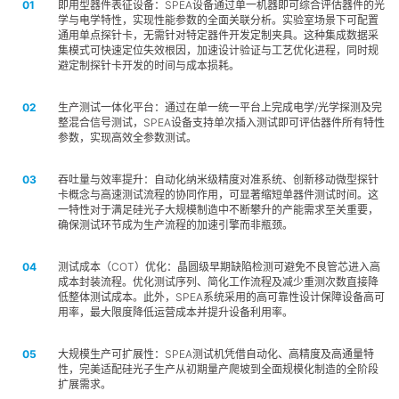
即用型器件表征设备：SPEA设备通过单一机器即可综合评估器件的光
学与电学特性，实现性能参数的全面关联分析。实验室场景下可配置
通用单点探针卡，无需针对特定器件开发定制夹具。这种集成数据采
集模式可快速定位失效根因，加速设计验证与工艺优化进程，同时规
避定制探针卡开发的时间与成本损耗。
生产测试一体化平台：通过在单一统一平台上完成电学/光学探测及完
整混合信号测试，SPEA设备支持单次插入测试即可评估器件所有特性
参数，实现高效全参数测试。
吞吐量与效率提升：自动化纳米级精度对准系统、创新移动微型探针
卡概念与高速测试流程的协同作用，可显著缩短单器件测试时间。这
一特性对于满足硅光子大规模制造中不断攀升的产能需求至关重要，
确保测试环节成为生产流程的加速引擎而非瓶颈。
测试成本（COT）优化：晶圆级早期缺陷检测可避免不良管芯进入高
成本封装流程。优化测试序列、简化工作流程及减少重测次数直接降
低整体测试成本。此外，SPEA系统采用的高可靠性设计保障设备高可
用率，最大限度降低运营成本并提升设备利用率。
大规模生产可扩展性：SPEA测试机凭借自动化、高精度及高通量特
性，完美适配硅光子生产从初期量产爬坡到全面规模化制造的全阶段
扩展需求。