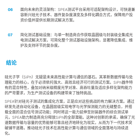
面向未来的灵活架构：SPEA测试平台采用可适配架构设计，可快速兼
容新兴硅光子技术、器件复杂度演变及多样化耦合方式，保障用户投
资价值并提供长期测试解决方案。
简化测试基础设施：与单一制造商合作获取晶圆级与封装级全集成光
电测试解决方案，可简化整个测试基础设施架构，显著降低集成、维
护及支持环节的复杂度。
结论
硅光子学（SiPh）无疑是未来高性能计算与通信的基石。其革新数据传输与处
理能力的核心，在于必须依托强大、高效且经济可行的测试方案。SiPh器件特
有的混合特性，叠加对纳米级精度光学对准、高吞吐量及适应多样化架构能力
的严苛要求，为生产测试设备的构建带来了独特挑战。
SPEA针对硅光子测试的集成化方案，正是应对这些挑战的有力解决方案。通过
研发先进自动化设备，在晶圆层级实现电学与光学探测能力的无缝整合，并搭
载全面的混合信号测试功能；同时将这一能力延伸至封装器件的综合测试单
元，SPEA助力制造商充分释放SiPh的全部潜能。这种对创新的承诺，确保了光
速数据传输与容量的优势能够可靠且经济地转化为现实，从而为下一代技术突
破铺平道路，推动硅光子技术在高性能计算与通信领域的全面落地与持续进
化。